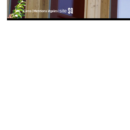
S
q
site
Liens
Mentions légales
é
uaNe