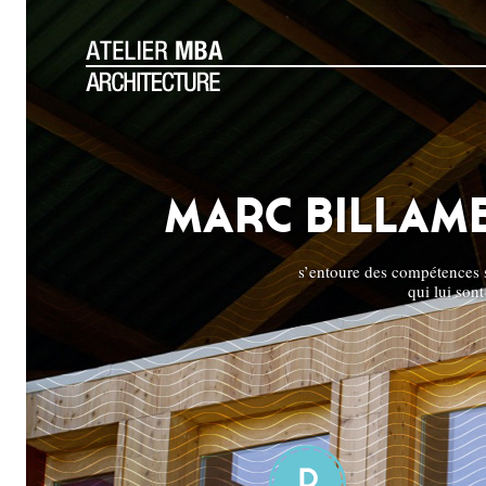
MARC BILLAM
s’entoure des compétences s
qui lui sont
1
2
3
4
5