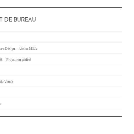
T DE BUREAU
cture Désign – Atelier MBA
8 – Projet non réalisé
de Vaud)
z