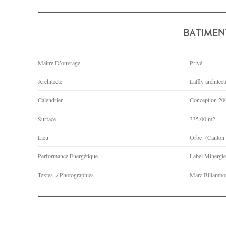
BATIMEN
Maître D’ouvrage
Privé
Architecte
Laffly archite
Calendrier
Conception 200
Surface
335.00 m2
Lieu
Orbe (Canton 
Performance Energétique
Label Minergie
Textes / Photographies
Marc Billambo