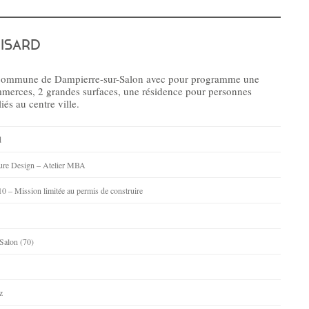
ISARD
e la commune de Dampierre-sur-Salon avec pour programme une
mmerces, 2 grandes surfaces, une résidence pour personnes
és au centre ville.
d
cture Design – Atelier MBA
0 – Mission limitée au permis de construire
Salon (70)
z