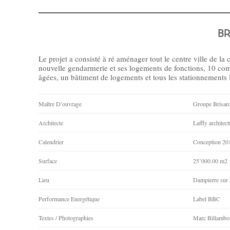
BR
Le projet a consisté à ré aménager tout le centre ville d
nouvelle gendarmerie et ses logements de fonctions, 10 co
âgées, un bâtiment de logements et tous les stationnements li
Maître D’ouvrage
Groupe Brisar
Architecte
Laffly archite
Calendrier
Conception 201
Surface
25’000.00 m2
Lieu
Dampierre sur 
Performance Energétique
Label BBC
Textes / Photographies
Marc Billambo